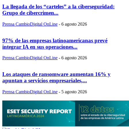
La llegada de los “carteles” a la ciberseguridad:
Grupo de cibercrimen...
Prensa CambioDigital OnLine
-
6 agosto 2026
97% de las empresas latinoamericanas prevé
integrar IA en sus operaciones...
Prensa CambioDigital OnLine
-
6 agosto 2026
Los ataques de ransomware aumentan 16% y
apuntan a servicios empresariales,...
Prensa CambioDigital OnLine
-
5 agosto 2026