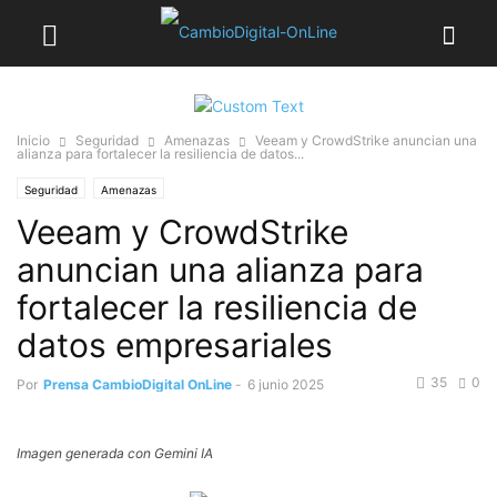
Inicio
Seguridad
Amenazas
Veeam y CrowdStrike anuncian una
alianza para fortalecer la resiliencia de datos...
Seguridad
Amenazas
Veeam y CrowdStrike
anuncian una alianza para
fortalecer la resiliencia de
datos empresariales
35
0
Por
Prensa CambioDigital OnLine
-
6 junio 2025
Imagen generada con Gemini IA