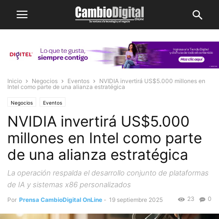
Inicio
Negocios
Eventos
NVIDIA invertirá US$5.000 millones en
Intel como parte de una alianza estratégica
Negocios
Eventos
NVIDIA invertirá US$5.000
millones en Intel como parte
de una alianza estratégica
La operación respalda el desarrollo conjunto de plataformas
de IA y sistemas x86 personalizados
23
0
Por
Prensa CambioDigital OnLine
-
19 septiembre 2025