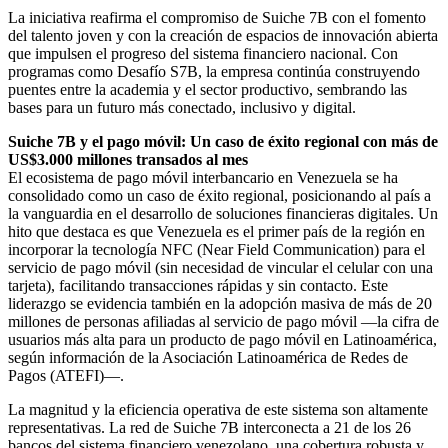
La iniciativa reafirma el compromiso de Suiche 7B con el fomento
del talento joven y con la creación de espacios de innovación abierta
que impulsen el progreso del sistema financiero nacional. Con
programas como Desafío S7B, la empresa continúa construyendo
puentes entre la academia y el sector productivo, sembrando las
bases para un futuro más conectado, inclusivo y digital.
Suiche 7B y el pago móvil: Un caso de éxito regional con más de
US$3.000 millones transados al mes
El ecosistema de pago móvil interbancario en Venezuela se ha
consolidado como un caso de éxito regional, posicionando al país a
la vanguardia en el desarrollo de soluciones financieras digitales. Un
hito que destaca es que Venezuela es el primer país de la región en
incorporar la tecnología NFC (Near Field Communication) para el
servicio de pago móvil (sin necesidad de vincular el celular con una
tarjeta), facilitando transacciones rápidas y sin contacto. Este
liderazgo se evidencia también en la adopción masiva de más de 20
millones de personas afiliadas al servicio de pago móvil —la cifra de
usuarios más alta para un producto de pago móvil en Latinoamérica,
según información de la Asociación Latinoamérica de Redes de
Pagos (ATEFI)—.
La magnitud y la eficiencia operativa de este sistema son altamente
representativas. La red de Suiche 7B interconecta a 21 de los 26
bancos del sistema financiero venezolano, una cobertura robusta y