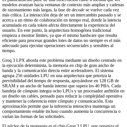
modelos avanzan hacia ventanas de contexto más amplias y cadenas
de razonamiento más largas, la fase de
decode
se vuelve cada vez
más crítica. La interacción deja de ser un intercambio pausado y se
acerca a un ritmo de colaboración en tiempo real, donde la latencia
acumulada en cada token afecta directamente la experiencia del
usuario. En este punto, la arquitectura homogénea tradicional
empieza a mostrar límites, ya que el mismo hardware que resulta
eficiente para procesar grandes lotes de datos no siempre es el más
adecuado para ejecutar operaciones secuenciales y sensibles al
tiempo.
Groq 3 LPX aborda este problema mediante un diseño centrado en
la ejecución determinista, la memoria en chip de gran ancho de
banda y la comunicación directa entre aceleradores. El sistema
agrupa 256 unidades LPU en una arquitectura que prioriza la
previsibilidad del tiempo de respuesta, apoyándose en 128 GB de
SRAM y un ancho de banda interno que supera los 40 PB/s. Cada
bandeja de cómputo integra ocho LPUs y un procesador anfitrión en
un diseño sin cables, pensado para reducir la complejidad operativa
y mantener la coherencia entre cómputo y comunicación. Esta
aproximación permite que la inferencia interactiva mantenga un
comportamiento estable incluso cuando aumenta la concurrencia o
varían las formas de las solicitudes.
El núcleo de la propuesta es el chip Groq 3 LPU, que organiza el