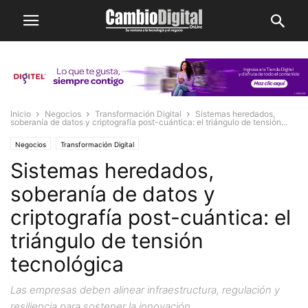
Inicio
Negocios
Transformación Digital
Sistemas heredados,
soberanía de datos y criptografía post-cuántica: el triángulo de tensión...
Negocios
Transformación Digital
Sistemas heredados,
soberanía de datos y
criptografía post-cuántica: el
triángulo de tensión
tecnológica
Las empresas deben alinear infraestructura, regulación y
resiliencia para sostener la innovación.