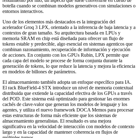
rendimiento por hilo, un aspecto que suele convertirse en cuello de
botella cuando se combinan modelos generativos con simulaciones o
entornos interactivos.
Uno de los elementos más destacados es la integración del
acelerador Groq 3 LPX, orientado a la inferencia de baja latencia y a
contextos de gran tamaño. Su arquitectura basada en LPUs y
memoria SRAM en chip está diseñada para ofrecer un flujo de
tokens estable y predecible, algo esencial en sistemas agenticos que
combinan razonamiento, recuperación de información y ejecución
de acciones. En conjunto con los GPUs Rubin, LPX permite que
cada capa del modelo se procese de forma conjunta durante la
generación de tokens, lo que reduce la latencia y mejora la eficiencia
en modelos de billones de parámetros.
El almacenamiento también adopta un enfoque específico para IA.
El rack BlueField‑4 STX introduce un nivel de memoria contextual
distribuida que extiende la capacidad efectiva de los GPUs a través
del POD. Este sistema está optimizado para gestionar las enormes
cachés de clave‑valor que generan los modelos de lenguaje y los
agentes, y utiliza el nuevo framework DOCA Memos para procesar
estas estructuras de forma más eficiente que los sistemas de
almacenamiento generalistas. El resultado es una mejora
significativa en la velocidad de interacción con modelos de contexto
largo y en la capacidad de mantener coherencia en flujos de
múltiples turnos.