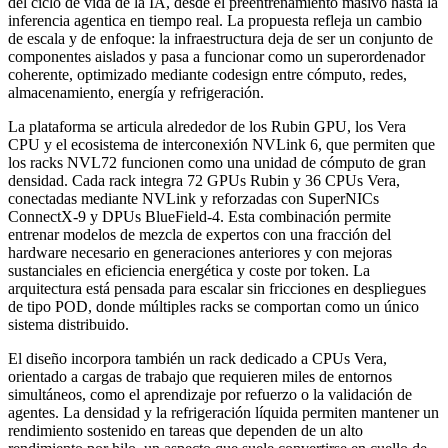
del ciclo de vida de la IA, desde el preentrenamiento masivo hasta la
inferencia agentica en tiempo real. La propuesta refleja un cambio
de escala y de enfoque: la infraestructura deja de ser un conjunto de
componentes aislados y pasa a funcionar como un superordenador
coherente, optimizado mediante codesign entre cómputo, redes,
almacenamiento, energía y refrigeración.
La plataforma se articula alrededor de los Rubin GPU, los Vera
CPU y el ecosistema de interconexión NVLink 6, que permiten que
los racks NVL72 funcionen como una unidad de cómputo de gran
densidad. Cada rack integra 72 GPUs Rubin y 36 CPUs Vera,
conectadas mediante NVLink y reforzadas con SuperNICs
ConnectX‑9 y DPUs BlueField‑4. Esta combinación permite
entrenar modelos de mezcla de expertos con una fracción del
hardware necesario en generaciones anteriores y con mejoras
sustanciales en eficiencia energética y coste por token. La
arquitectura está pensada para escalar sin fricciones en despliegues
de tipo POD, donde múltiples racks se comportan como un único
sistema distribuido.
El diseño incorpora también un rack dedicado a CPUs Vera,
orientado a cargas de trabajo que requieren miles de entornos
simultáneos, como el aprendizaje por refuerzo o la validación de
agentes. La densidad y la refrigeración líquida permiten mantener un
rendimiento sostenido en tareas que dependen de un alto