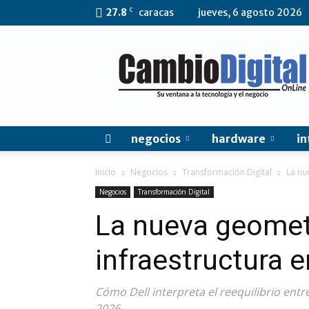
C
27.8
caracas
jueves, 6 agosto 2026
CambioDigital
OnLine
negocios
hardware
in
Inicio
Negocios
Transformación Digital
La nu
Negocios
Transformación Digital
La nueva geometr
infraestructura 
Cómo Dell interpreta el reequilibrio entr
2026