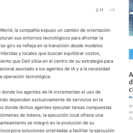
31
0
 World, la compañía expuso un cambio de orientación
cturan sus entornos tecnológicos para afrontar la
 Ese giro se refleja en la transición desde modelos
híbridas y locales que buscan equilibrar costos,
nto que Dell sitúa en el centro de su estrategia para
ional asociado a los agentes de IA y a la necesidad
A
a operación tecnológica.
d
c
 donde los agentes de IA incrementan el uso de
Pr
ando dependen exclusivamente de servicios en la
An
os donde dichos agentes ejecutan tareas compuestas
eq
lúmenes de tokens, la ejecución local ofrece una
Cl
lanteamiento se integró en la evolución de su
 incorpora soluciones orientadas a facilitar la ejecución