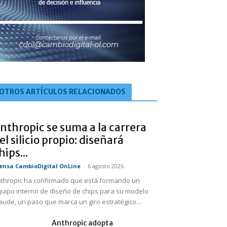
OTROS ARTÍCULOS RELACIONADOS
nthropic se suma a la carrera
el silicio propio: diseñará
hips...
ensa CambioDigital OnLine
-
6 agosto 2026
thropic ha confirmado que está formando un
uipo interno de diseño de chips para su modelo
aude, un paso que marca un giro estratégico...
Anthropic adopta