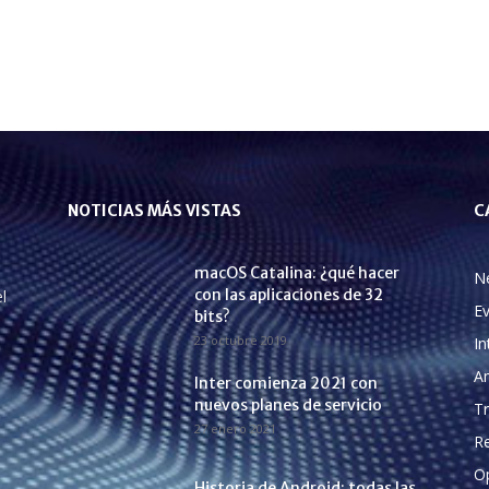
NOTICIAS MÁS VISTAS
C
macOS Catalina: ¿qué hacer
N
con las aplicaciones de 32
l
E
bits?
23 octubre 2019
In
A
Inter comienza 2021 con
nuevos planes de servicio
Tr
27 enero 2021
Re
O
Historia de Android: todas las