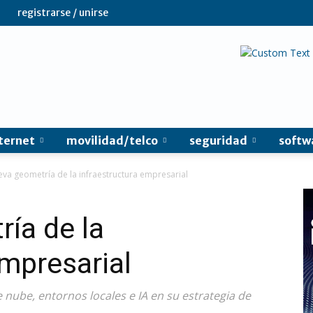
registrarse / unirse
ternet
movilidad/telco
seguridad
softw
eva geometría de la infraestructura empresarial
ía de la
empresarial
e nube, entornos locales e IA en su estrategia de