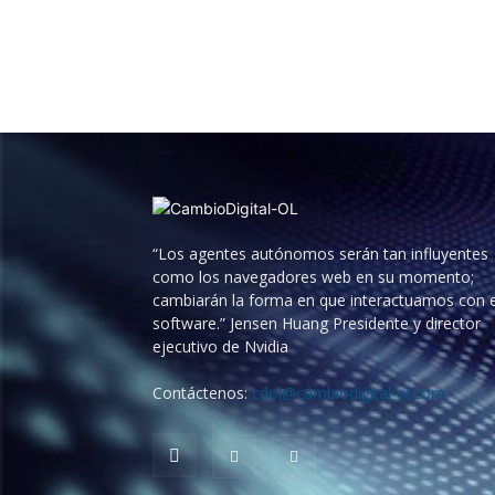
“Los agentes autónomos serán tan influyentes
como los navegadores web en su momento;
cambiarán la forma en que interactuamos con e
software.” Jensen Huang Presidente y director
ejecutivo de Nvidia
Contáctenos:
cdol@cambiodigital-ol.com