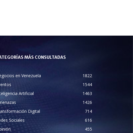
ATEGORÍAS MÁS CONSULTADAS
egocios en Venezuela
1822
ventos
1544
teligencia Artificial
1463
menazas
1426
ansformación Digital
714
des Sociales
616
pinión
455