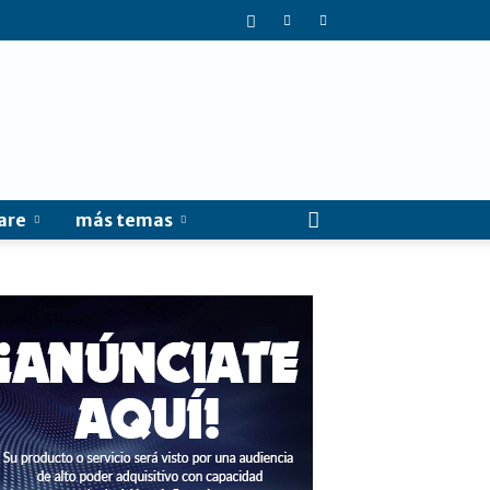
are
más temas