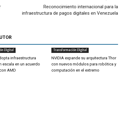
r
Reconocimiento internacional para la
infraestructura de pagos digitales en Venezuela
AUTOR
n Digital
Transformación Digital
opta infraestructura
NVIDIA expande su arquitectura Thor
an escala en un acuerdo
con nuevos módulos para robótica y
o con AMD
computación en el extremo