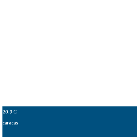
20.9
C
caracas