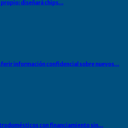
io propio: diseñará chips…
sferir información confidencial sobre nuevos…
ectrodomésticos con financiamiento sin…