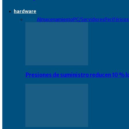
hardware
Todo
Almacenamiento
PC/Servidores
Periféricos
Presiones de suministro reducen 10 % l