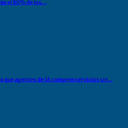
rán el 80% de los…
ra que agentes de IA compren servicios sin…