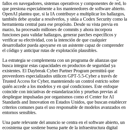
fallos en navegadores, sistemas operativos y componentes de red, lo
que presiona especialmente a los mantenedores de software abierto.
OpenAI plantea que, si la IA contribuye a multiplicar los hallazgos,
también debe ayudar a resolverlos, y sitúa a Codex Security como la
herramienta central para ese propósito. Desde su vista previa en
marzo, ha procesado millones de commits y ahora incorpora
funciones para validar hallazgos, generar parches específicos y
verificar su efectividad, con la intención de que cualquier
desarrollador pueda apoyarse en un asistente capaz de comprender
el código y anticipar rutas de explotación plausibles.
La estrategia se complementa con un programa de alianzas que
busca integrar estas capacidades en productos de seguridad ya
existentes. El Daybreak Cyber Partner Program permitirá que
proveedores especializados utilicen GPT‑5.5‑Cyber a través de
Trusted Access for Cyber, manteniendo un control estricto sobre
quién accede a los modelos y en qué condiciones. Este enfoque
coincide con iniciativas de estandarización y pruebas previas al
despliegue impulsadas por organismos como el Center for AI
Standards and Innovation en Estados Unidos, que buscan establecer
criterios comunes para el uso responsable de modelos avanzados en
entornos sensibles.
Una parte relevante del anuncio se centra en el software abierto, un
ecosistema que sostiene buena parte de la infraestructura digital