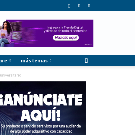
are
más temas
universitario