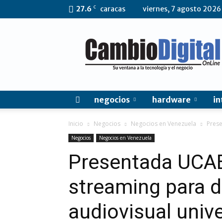
C
27.6
caracas
viernes, 7 agosto 2026
CambioDigital
OnLine
negocios
hardware
in
Inicio
Negocios
Negocios en Venezuela
Prese
Negocios
Negocios en Venezuela
Presentada UCAB
streaming para di
audiovisual unive