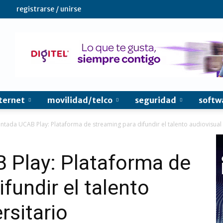
registrarse / unirse
ternet
movilidad/telco
seguridad
softw
ntada UCAB Play: Plataforma de streaming para difundir el talento audiovisual 
 Play: Plataforma de
fundir el talento
rsitario