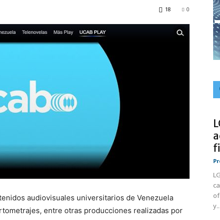
18
0
L
a
f
Pr
LG
ca
of
ntenidos audiovisuales universitarios de Venezuela
y..
tometrajes, entre otras producciones realizadas por