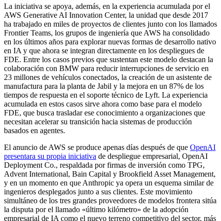
La iniciativa se apoya, además, en la experiencia acumulada por el
AWS Generative AI Innovation Center, la unidad que desde 2017
ha trabajado en miles de proyectos de clientes junto con los llamados
Frontier Teams, los grupos de ingeniería que AWS ha consolidado
en los últimos años para explorar nuevas formas de desarrollo nativo
en IA y que ahora se integran directamente en los despliegues de
FDE. Entre los casos previos que sustentan este modelo destacan la
colaboración con BMW para reducir interrupciones de servicio en
23 millones de vehículos conectados, la creación de un asistente de
manufactura para la planta de Jabil y la mejora en un 87% de los
tiempos de respuesta en el soporte técnico de Lyft. La experiencia
acumulada en estos casos sirve ahora como base para el modelo
FDE, que busca trasladar ese conocimiento a organizaciones que
necesitan acelerar su transición hacia sistemas de producción
basados en agentes.
El anuncio de AWS se produce apenas días después de que
OpenAI
presentara su propia iniciativa
de despliegue empresarial, OpenAI
Deployment Co., respaldada por firmas de inversión como TPG,
Advent International, Bain Capital y Brookfield Asset Management,
y en un momento en que Anthropic ya opera un esquema similar de
ingenieros desplegados junto a sus clientes. Este movimiento
simultáneo de los tres grandes proveedores de modelos frontera sitúa
la disputa por el llamado «último kilómetro» de la adopción
empresarial de IA como el nuevo terreno competitivo del sector, más