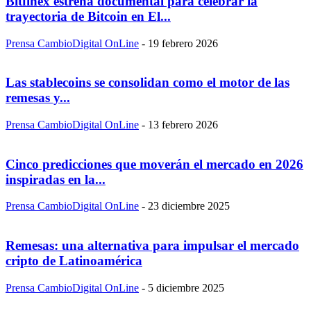
Bitfinex estrena documental para celebrar la
trayectoria de Bitcoin en El...
Prensa CambioDigital OnLine
-
19 febrero 2026
Las stablecoins se consolidan como el motor de las
remesas y...
Prensa CambioDigital OnLine
-
13 febrero 2026
Cinco predicciones que moverán el mercado en 2026
inspiradas en la...
Prensa CambioDigital OnLine
-
23 diciembre 2025
Remesas: una alternativa para impulsar el mercado
cripto de Latinoamérica
Prensa CambioDigital OnLine
-
5 diciembre 2025