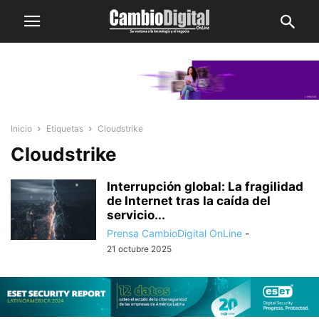
Inicio
Etiquetas
Cloudstrike
Cloudstrike
Interrupción global: La fragilidad
de Internet tras la caída del
servicio...
Prensa CambioDigital OnLine
-
21 octubre 2025