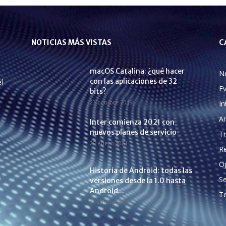
NOTICIAS MÁS VISTAS
C
macOS Catalina: ¿qué hacer
N
con las aplicaciones de 32
l
E
bits?
23 octubre 2019
In
A
Inter comienza 2021 con
nuevos planes de servicio
Tr
27 enero 2021
Re
O
Historia de Android: todas las
Se
versiones desde la 1.0 hasta
Android...
Te
8 febrero 2019