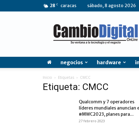
C
28
caracas
sábado, 8 agosto 2026
CambioDigital
OnLine
negocios
hardware
i
Inicio
Etiquetas
CMCC
Etiqueta: CMCC
Qualcomm y 7 operadores
líderes mundiales anuncian 
#MWC2023, planes para...
27 febrero 2023