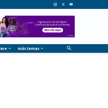
ware
más temas