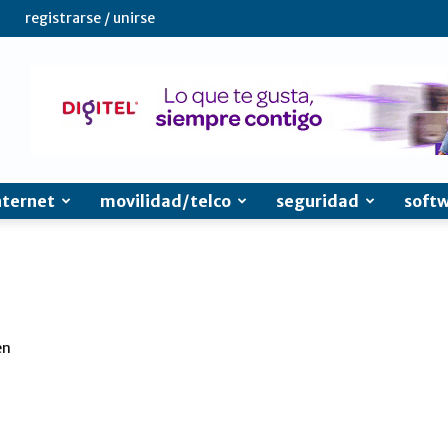
registrarse / unirse
nternet
movilidad/telco
seguridad
soft
en