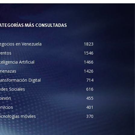
ATEGORÍAS MÁS CONSULTADAS
egocios en Venezuela
1823
ventos
1546
teligencia Artificial
1466
menazas
1426
ansformación Digital
714
des Sociales
616
pinión
455
rvicios
401
cnologías móviles
370