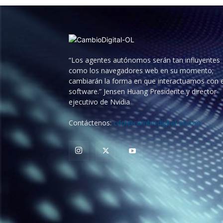
“Los agentes autónomos serán tan influyentes
como los navegadores web en su momento;
cambiarán la forma en que interactuamos con e
software.” Jensen Huang Presidente y director
ejecutivo de Nvidia
Contáctenos:
cdol@cambiodigital-ol.com