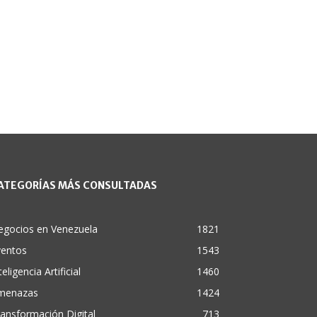
ATEGORÍAS MÁS CONSULTADAS
egocios en Venezuela
1821
ventos
1543
teligencia Artificial
1460
menazas
1424
ansformación Digital
713