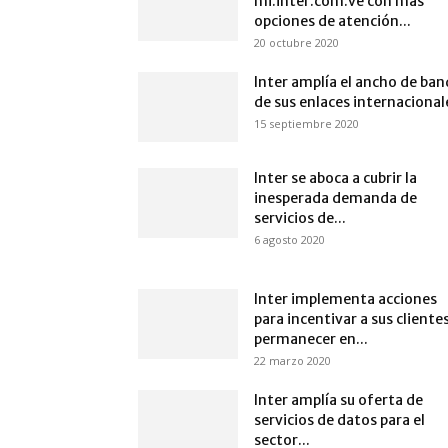
mi.inter.com.ve con más
opciones de atención...
20 octubre 2020
Inter amplía el ancho de ba
de sus enlaces internacional
15 septiembre 2020
Inter se aboca a cubrir la
inesperada demanda de
servicios de...
6 agosto 2020
Inter implementa acciones
para incentivar a sus cliente
permanecer en...
22 marzo 2020
Inter amplía su oferta de
servicios de datos para el
sector...