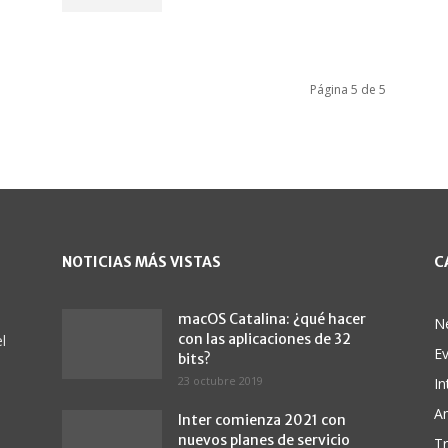
Página 5 de 5
NOTICIAS MÁS VISTAS
C
macOS Catalina: ¿qué hacer
N
con las aplicaciones de 32
l
E
bits?
23 octubre 2019
In
A
Inter comienza 2021 con
nuevos planes de servicio
Tr