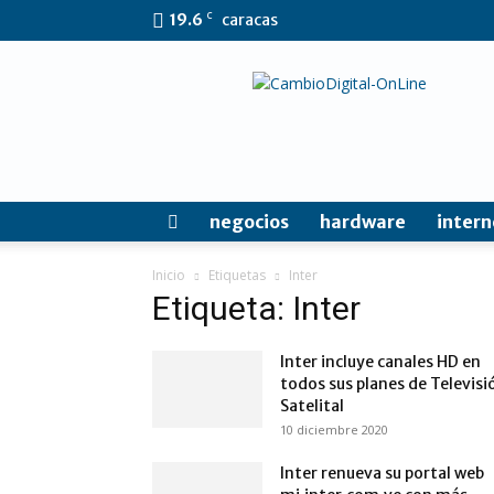
C
19.6
caracas
CambioDigital
OnLine
negocios
hardware
intern
Inicio
Etiquetas
Inter
Etiqueta: Inter
Inter incluye canales HD en
todos sus planes de Televisi
Satelital
10 diciembre 2020
Inter renueva su portal web