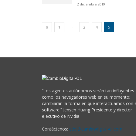
2 diciembre 2019
...
1
3
4
5
“Los agentes autónomos serán tan influyentes
como los navegadores web en su momento;
cambiarán la forma en que interactuamos con e
software.” Jensen Huang Presidente y director
ejecutivo de Nvidia
Contáctenos:
cdol@cambiodigital-ol.com