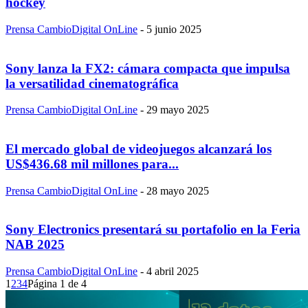
hockey
Prensa CambioDigital OnLine
-
5 junio 2025
Sony lanza la FX2: cámara compacta que impulsa
la versatilidad cinematográfica
Prensa CambioDigital OnLine
-
29 mayo 2025
El mercado global de videojuegos alcanzará los
US$436.68 mil millones para...
Prensa CambioDigital OnLine
-
28 mayo 2025
Sony Electronics presentará su portafolio en la Feria
NAB 2025
Prensa CambioDigital OnLine
-
4 abril 2025
1
2
3
4
Página 1 de 4