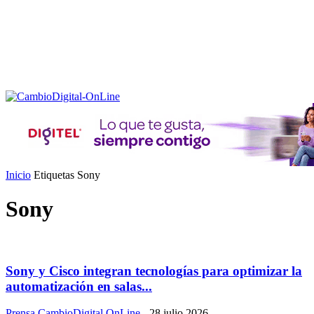
Inicio
Etiquetas
Sony
Sony
Sony y Cisco integran tecnologías para optimizar la
automatización en salas...
Prensa CambioDigital OnLine
-
28 julio 2026