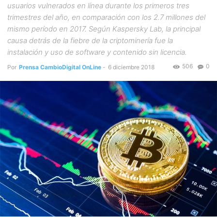
usuarios vulnerados en línea durante los primeros tres
trimestres del año, en comparación con los 2.7 millones del
mismo período en 2017. Según Kaspersky Lab, la principal
causa detrás de la fiebre de la criptominería fue la
instalación y uso de software y contenido sin licencia.
506
0
Por
Prensa CambioDigital OnLine
-
6 diciembre 2018