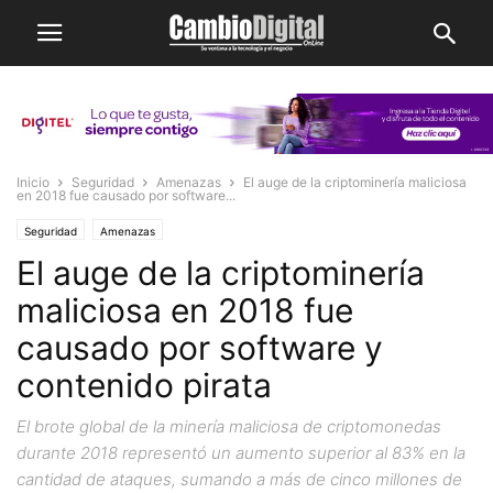
Inicio
Seguridad
Amenazas
El auge de la criptominería maliciosa
en 2018 fue causado por software...
Seguridad
Amenazas
El auge de la criptominería
maliciosa en 2018 fue
causado por software y
contenido pirata
El brote global de la minería maliciosa de criptomonedas
durante 2018 representó un aumento superior al 83% en la
cantidad de ataques, sumando a más de cinco millones de