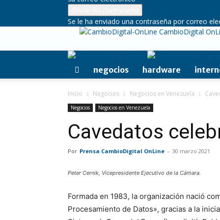
Se le ha enviado una contraseña por correo ele
CambioDigital OnL
negocios
hardware
intern
Inicio
Negocios
Negocios en Venezuela
Caved
Negocios
Negocios en Venezuela
Cavedatos celeb
Por
Prensa CambioDigital OnLine
-
30 marzo 2021
Peter Cernik, Vicepresidente Ejecutivo de la Cámara.
Formada en 1983, la organización nació c
Procesamiento de Datos», gracias a la ini