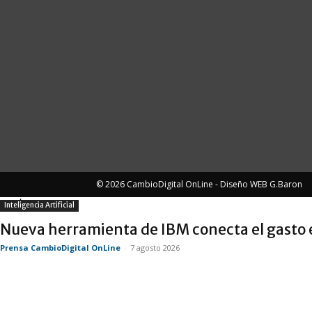
© 2026 CambioDigital OnLine - Diseño WEB G.Baron
MÁS NOTICIAS
Inteligencia Artificial
Nueva herramienta de IBM conecta el gasto en 
Prensa CambioDigital OnLine
-
7 agosto 2026