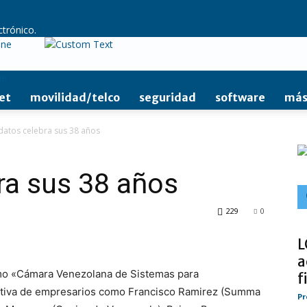
ctrónico.
ine
et
movilidad/telco
seguridad
software
más
atos celebra sus 38 años
ra sus 38 años
229
0
L
a
omo «Cámara Venezolana de Sistemas para
f
ciativa de empresarios como Francisco Ramirez (Summa
Pr