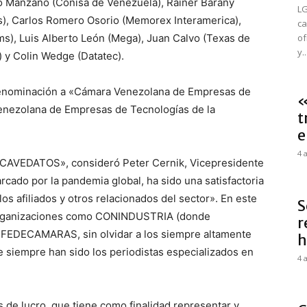
blo Manzano (Conisa de Venezuela), Rainer Barany
LG
), Carlos Romero Osorio (Memorex Interamerica),
ca
), Luis Alberto León (Mega), Juan Calvo (Texas de
of
y..
 y Colin Wedge (Datatec).
denominación a «Cámara Venezolana de Empresas de
«
Venezolana de Empresas de Tecnologías de la
t
e
4 
 CAVEDATOS», consideró Peter Cernik, Vicepresidente
cado por la pandemia global, ha sido una satisfactoria
os afiliados y otros relacionados del sector». En este
S
 organizaciones como CONINDUSTRIA (donde
r
 FEDECAMARAS, sin olvidar a los siempre altamente
h
e siempre han sido los periodistas especializados en
4 
 de lucro, que tiene como finalidad representar y