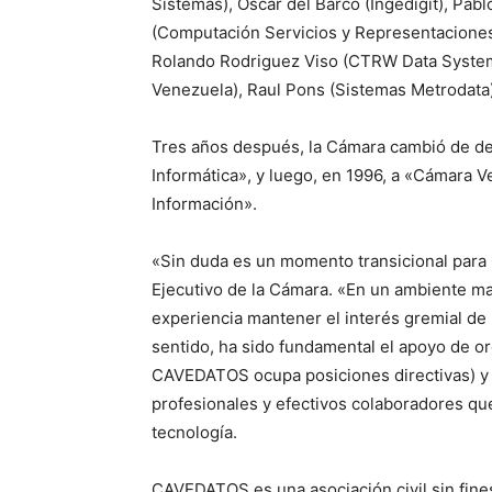
Sistemas), Oscar del Barco (Ingedigit), Pa
(Computación Servicios y Representaciones
Rolando Rodriguez Viso (CTRW Data Systems
Venezuela), Raul Pons (Sistemas Metrodata)
Tres años después, la Cámara cambió de 
Informática», y luego, en 1996, a «Cámara 
Información».
«Sin duda es un momento transicional para
Ejecutivo de la Cámara. «En un ambiente mar
experiencia mantener el interés gremial de l
sentido, ha sido fundamental el apoyo de
CAVEDATOS ocupa posiciones directivas) y
profesionales y efectivos colaboradores qu
tecnología.
CAVEDATOS es una asociación civil sin fines