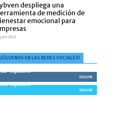
ybven despliega una
erramienta de medición de
ienestar emocional para
mpresas
 julio 2026
¡SÍGUENOS EN LAS REDES SOCIALES!
1,882
Seguidores
SEGUIR
5,564
Seguidores
SEGUIR