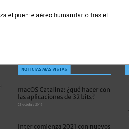
za el puente aéreo humanitario tras el
NOTICIAS MÁS VISTAS
l
macOS Catalina: ¿qué hacer con
las aplicaciones de 32 bits?
23 octubre 2019
Inter comienza 2021 con nuevos