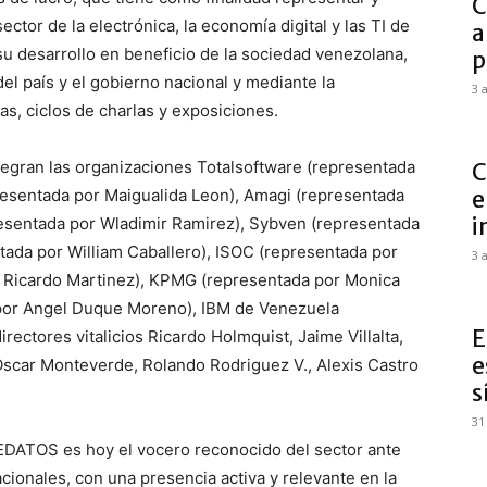
C
ctor de la electrónica, la economía digital y las TI de
a
su desarrollo en beneficio de la sociedad venezolana,
p
l país y el gobierno nacional y mediante la
3 
as, ciclos de charlas y exposiciones.
ntegran las organizaciones Totalsoftware (representada
C
resentada por Maigualida Leon), Amagi (representada
e
i
resentada por Wladimir Ramirez), Sybven (representada
ada por William Caballero), ISOC (representada por
3 
 Ricardo Martinez), KPMG (representada por Monica
 por Angel Duque Moreno), IBM de Venezuela
E
ectores vitalicios Ricardo Holmquist, Jaime Villalta,
e
Oscar Monteverde, Rolando Rodriguez V., Alexis Castro
s
31
VEDATOS es hoy el vocero reconocido del sector ante
acionales, con una presencia activa y relevante en la