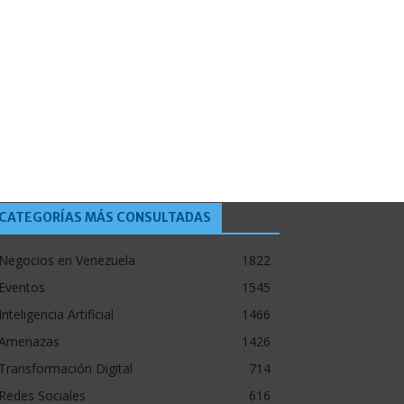
CATEGORÍAS MÁS CONSULTADAS
Negocios en Venezuela
1822
Eventos
1545
Inteligencia Artificial
1466
Amenazas
1426
Transformación Digital
714
Redes Sociales
616