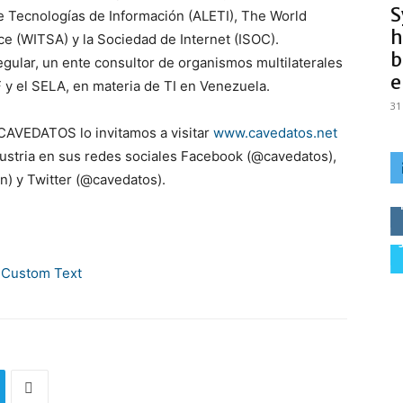
S
e Tecnologías de Información (ALETI), The World
h
e (WITSA) y la Sociedad de Internet (ISOC).
b
gular, un ente consultor de organismos multilaterales
e
y el SELA, en materia de TI en Venezuela.
31
 CAVEDATOS lo invitamos a visitar
www.cavedatos.net
dustria en sus redes sociales Facebook (@cavedatos),
n) y Twitter (@cavedatos).