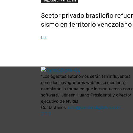
Negocios En Venezuela
Sector privado brasileño refuer
sismo en territorio venezolano
“Los agentes autónomos serán tan influyentes
como los navegadores web en su momento;
cambiarán la forma en que interactuamos con e
software.” Jensen Huang Presidente y director
ejecutivo de Nvidia
Contáctenos:
cdol@cambiodigital-ol.com