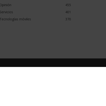
Opinión
455
Servicios
401
Tecnologías móviles
370