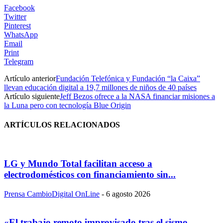
Facebook
Twitter
Pinterest
WhatsApp
Email
Print
Telegram
Artículo anterior
Fundación Telefónica y Fundación “la Caixa”
llevan educación digital a 19,7 millones de niños de 40 países
Artículo siguiente
Jeff Bezos ofrece a la NASA financiar misiones a
la Luna pero con tecnología Blue Origin
ARTÍCULOS RELACIONADOS
LG y Mundo Total facilitan acceso a
electrodomésticos con financiamiento sin...
Prensa CambioDigital OnLine
-
6 agosto 2026
«El trabajo remoto improvisado tras el sismo,