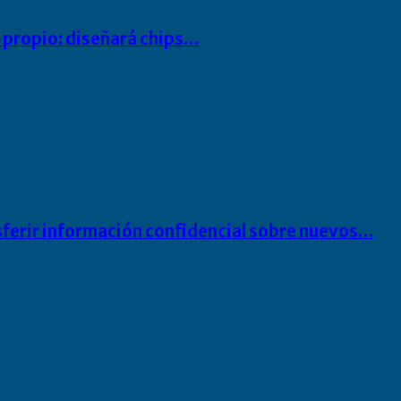
io propio: diseñará chips…
sferir información confidencial sobre nuevos…