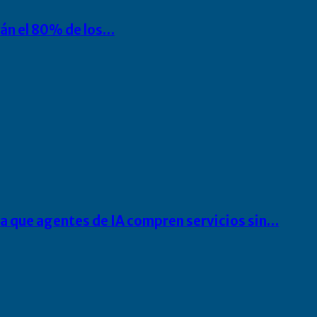
rán el 80% de los…
ra que agentes de IA compren servicios sin…