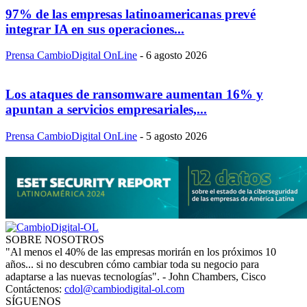
97% de las empresas latinoamericanas prevé
integrar IA en sus operaciones...
Prensa CambioDigital OnLine
-
6 agosto 2026
Los ataques de ransomware aumentan 16% y
apuntan a servicios empresariales,...
Prensa CambioDigital OnLine
-
5 agosto 2026
SOBRE NOSOTROS
"Al menos el 40% de las empresas morirán en los próximos 10
años... si no descubren cómo cambiar toda su negocio para
adaptarse a las nuevas tecnologías". - John Chambers, Cisco
Contáctenos:
cdol@cambiodigital-ol.com
SÍGUENOS