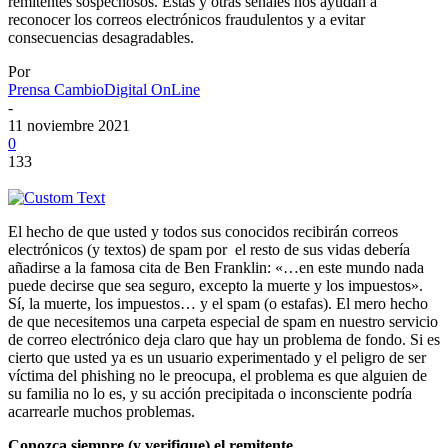
remitentes sospechosos. Estas y otras señales nos ayudan a
reconocer los correos electrónicos fraudulentos y a evitar
consecuencias desagradables.
Por
Prensa CambioDigital OnLine
-
11 noviembre 2021
0
133
El hecho de que usted y todos sus conocidos recibirán correos
electrónicos (y textos) de spam por el resto de sus vidas debería
añadirse a la famosa cita de Ben Franklin: «…en este mundo nada
puede decirse que sea seguro, excepto la muerte y los impuestos».
Sí, la muerte, los impuestos… y el spam (o estafas). El mero hecho
de que necesitemos una carpeta especial de spam en nuestro servicio
de correo electrónico deja claro que hay un problema de fondo. Si es
cierto que usted ya es un usuario experimentado y el peligro de ser
víctima del phishing no le preocupa, el problema es que alguien de
su familia no lo es, y su acción precipitada o inconsciente podría
acarrearle muchos problemas.
Conozca siempre (y verifique) el remitente