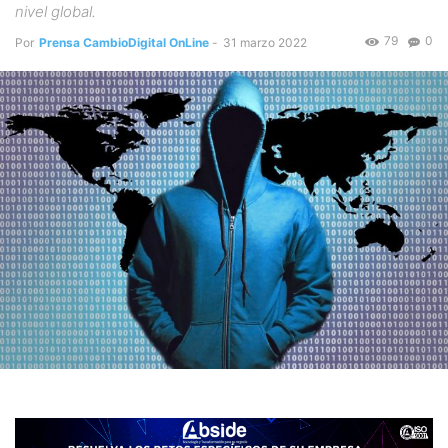
nivel global.
79
0
Por
Prensa CambioDigital OnLine
-
31 marzo 2022