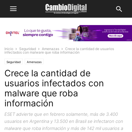
Inicio
Seguridad
Amenazas
Crece la cantidad de usuarios
infectados con malware que roba información
Seguridad
Amenazas
Crece la cantidad de
usuarios infectados con
malware que roba
información
ESET advierte que en febrero solamente, más de 3.400
usuarios en Argentina y 13.500 en Brasil se infectaron con
malware que roba información y más de 142 mil usuarios a