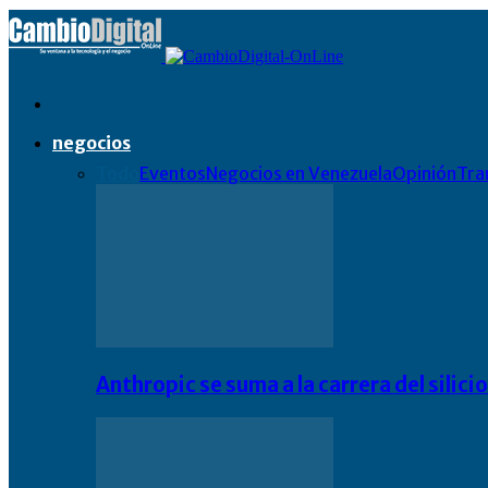
negocios
Todo
Eventos
Negocios en Venezuela
Opinión
Tra
Anthropic se suma a la carrera del silic