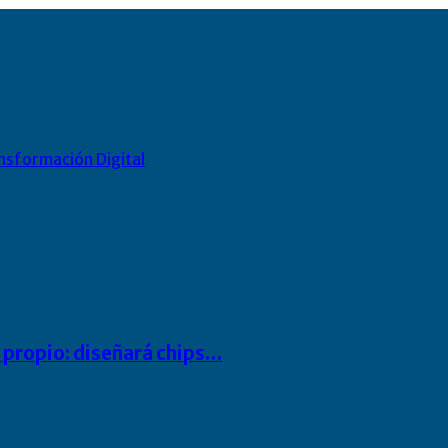
nsformación Digital
io propio: diseñará chips…