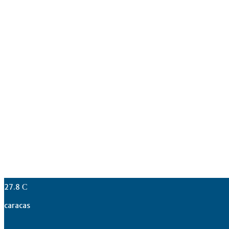
27.8
C
caracas