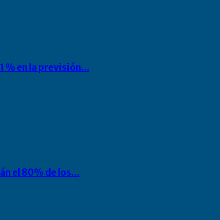
1 % en la previsión…
rán el 80% de los…