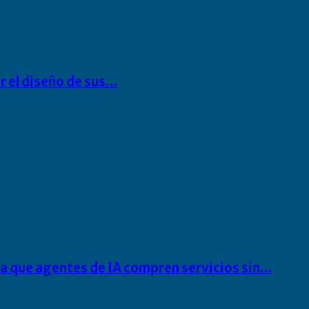
r el diseño de sus…
ra que agentes de IA compren servicios sin…