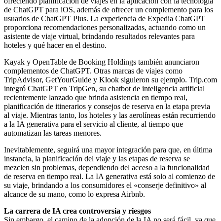
ofreciendo planificación de viajes en la aplicación con la tecnología
de ChatGPT para iOS, además de ofrecer un complemento para los
usuarios de ChatGPT Plus. La experiencia de Expedia ChatGPT
proporciona recomendaciones personalizadas, actuando como un
asistente de viaje virtual, brindando resultados relevantes para
hoteles y qué hacer en el destino.
Kayak y OpenTable de Booking Holdings también anunciaron
complementos de ChatGPT. Otras marcas de viajes como
TripAdvisor, GetYourGuide y Klook siguieron su ejemplo. Trip.com
integró ChatGPT en TripGen, su chatbot de inteligencia artificial
recientemente lanzado que brinda asistencia en tiempo real,
planificación de itinerarios y consejos de reserva en la etapa previa
al viaje. Mientras tanto, los hoteles y las aerolíneas están recurriendo
a la IA generativa para el servicio al cliente, al tiempo que
automatizan las tareas menores.
Inevitablemente, seguirá una mayor integración para que, en última
instancia, la planificación del viaje y las etapas de reserva se
mezclen sin problemas, dependiendo del acceso a la funcionalidad
de reserva en tiempo real. La IA generativa está solo al comienzo de
su viaje, brindando a los consumidores el «conserje definitivo» al
alcance de su mano, como lo expresa Airbnb.
La carrera de IA crea controversia y riesgos
Sin embargo, el camino de la adopción de la IA no será fácil, ya que