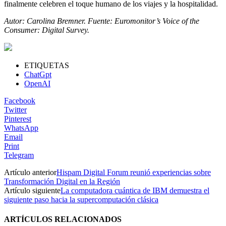
finalmente celebren el toque humano de los viajes y la hospitalidad.
Autor: Carolina Bremner. Fuente: Euromonitor’s Voice of the
Consumer: Digital Survey.
ETIQUETAS
ChatGpt
OpenAI
Facebook
Twitter
Pinterest
WhatsApp
Email
Print
Telegram
Artículo anterior
Hispam Digital Forum reunió experiencias sobre
Transformación Digital en la Región
Artículo siguiente
La computadora cuántica de IBM demuestra el
siguiente paso hacia la supercomputación clásica
ARTÍCULOS RELACIONADOS