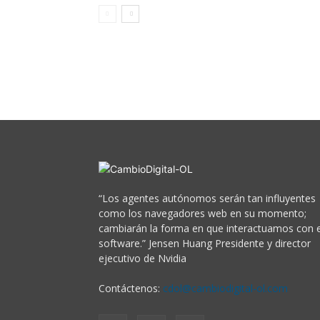
“Los agentes autónomos serán tan influyentes
como los navegadores web en su momento;
cambiarán la forma en que interactuamos con e
software.” Jensen Huang Presidente y director
ejecutivo de Nvidia
Contáctenos:
cdol@cambiodigital-ol.com