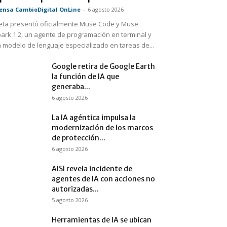
ensa CambioDigital OnLine
-
6 agosto 2026
ta presentó oficialmente Muse Code y Muse
ark 1.2, un agente de programación en terminal y
 modelo de lenguaje especializado en tareas de...
Google retira de Google Earth
la función de IA que
generaba...
6 agosto 2026
La IA agéntica impulsa la
modernización de los marcos
de protección...
6 agosto 2026
AISI revela incidente de
agentes de IA con acciones no
autorizadas...
5 agosto 2026
Herramientas de IA se ubican