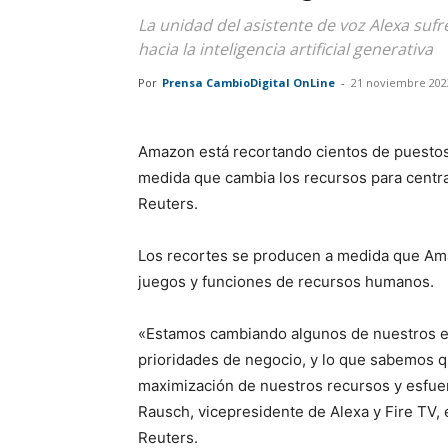
La unidad del asistente de voz Alexa su
hacia la inteligencia artificial generativa
Por
Prensa CambioDigital OnLine
-
21 noviembre 202
Amazon está recortando cientos de puestos 
medida que cambia los recursos para centrars
Reuters.
Los recortes se producen a medida que Amaz
juegos y funciones de recursos humanos.
«Estamos cambiando algunos de nuestros es
prioridades de negocio, y lo que sabemos qu
maximización de nuestros recursos y esfuerz
Rausch, vicepresidente de Alexa y Fire TV, 
Reuters.