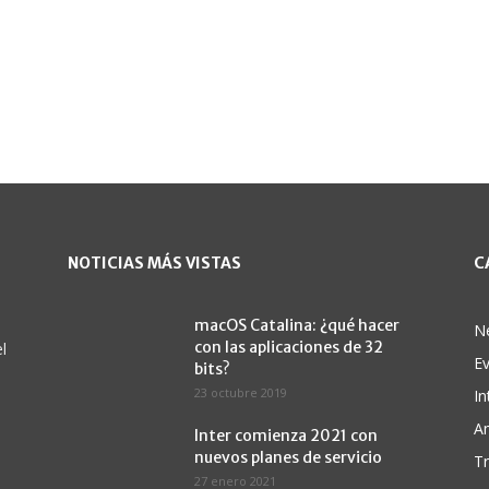
NOTICIAS MÁS VISTAS
C
macOS Catalina: ¿qué hacer
N
con las aplicaciones de 32
l
E
bits?
23 octubre 2019
In
A
Inter comienza 2021 con
nuevos planes de servicio
Tr
27 enero 2021