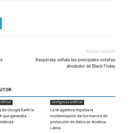
Artículo siguiente
re
Kaspersky señala las principales estafas
alrededor de Black Friday
AUTOR
rtificial
Inteligencia Artificial
a de Google Earth la
La IA agéntica impulsa la
IA que generaba
modernización de los marcos de
ntéticas
protección de datos en América
Latina