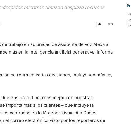
Pr
fre despidos mientras Amazon desplaza recursos
Me
Sp
3
49
0
un
de trabajo en su unidad de asistente de voz Alexa a
e más en la inteligencia artificial generativa, informa
on se retira en varias divisiones, incluyendo música,
fuerzos para alinearnos mejor con nuestras
e importa más a los clientes – que incluye la
os centrados en la IA generativa», dijo Daniel
en el correo electrónico visto por los reporteros de