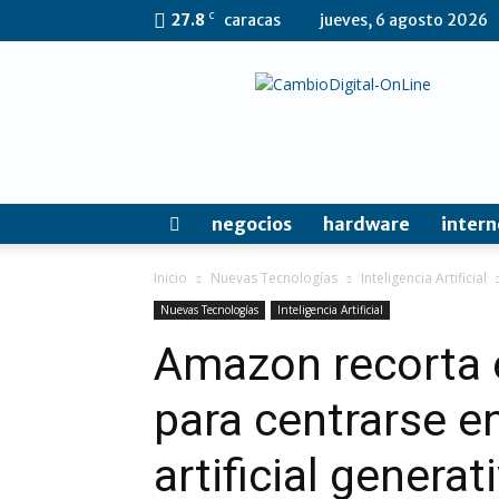
C
27.8
caracas
jueves, 6 agosto 2026
CambioDigital
OnLine
negocios
hardware
intern
Inicio
Nuevas Tecnologías
Inteligencia Artificial
Nuevas Tecnologías
Inteligencia Artificial
Amazon recorta 
para centrarse en
artificial generat