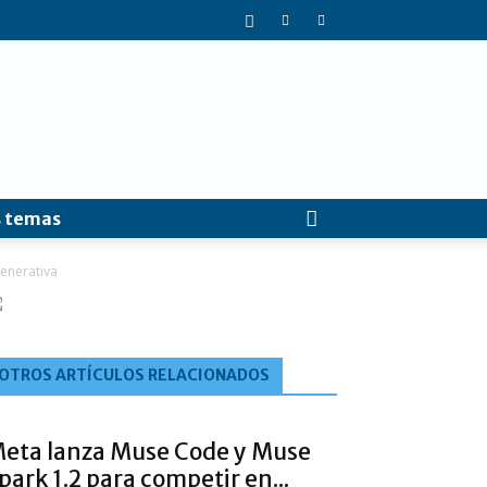
 temas
generativa
OTROS ARTÍCULOS RELACIONADOS
eta lanza Muse Code y Muse
park 1.2 para competir en...