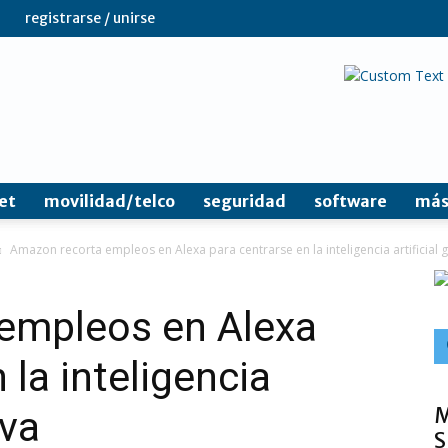
registrarse / unirse
et
movilidad/telco
seguridad
software
más
Amazon recorta empleos en Alexa para centrarse en la inteligencia artificial 
empleos en Alexa
 la inteligencia
M
iva
S