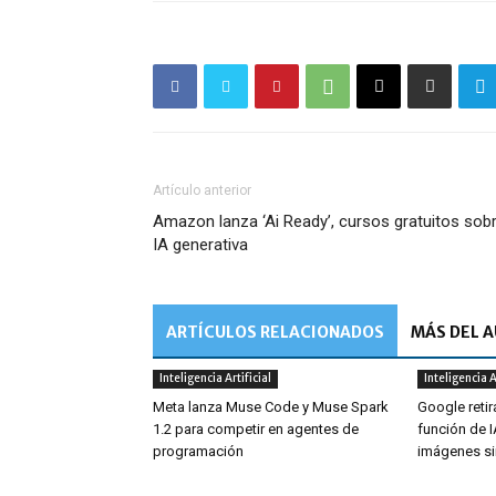
Artículo anterior
Amazon lanza ‘Ai Ready’, cursos gratuitos sob
IA generativa
ARTÍCULOS RELACIONADOS
MÁS DEL 
Inteligencia Artificial
Inteligencia A
Meta lanza Muse Code y Muse Spark
Google retir
1.2 para competir en agentes de
función de 
programación
imágenes si