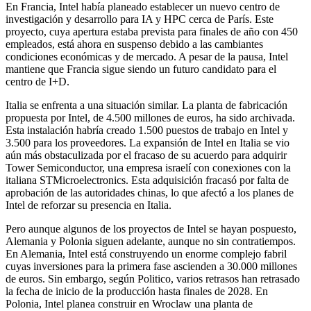
En Francia, Intel había planeado establecer un nuevo centro de
investigación y desarrollo para IA y HPC cerca de París. Este
proyecto, cuya apertura estaba prevista para finales de año con 450
empleados, está ahora en suspenso debido a las cambiantes
condiciones económicas y de mercado. A pesar de la pausa, Intel
mantiene que Francia sigue siendo un futuro candidato para el
centro de I+D.
Italia se enfrenta a una situación similar. La planta de fabricación
propuesta por Intel, de 4.500 millones de euros, ha sido archivada.
Esta instalación habría creado 1.500 puestos de trabajo en Intel y
3.500 para los proveedores. La expansión de Intel en Italia se vio
aún más obstaculizada por el fracaso de su acuerdo para adquirir
Tower Semiconductor, una empresa israelí con conexiones con la
italiana STMicroelectronics. Esta adquisición fracasó por falta de
aprobación de las autoridades chinas, lo que afectó a los planes de
Intel de reforzar su presencia en Italia.
Pero aunque algunos de los proyectos de Intel se hayan pospuesto,
Alemania y Polonia siguen adelante, aunque no sin contratiempos.
En Alemania, Intel está construyendo un enorme complejo fabril
cuyas inversiones para la primera fase ascienden a 30.000 millones
de euros. Sin embargo, según Politico, varios retrasos han retrasado
la fecha de inicio de la producción hasta finales de 2028. En
Polonia, Intel planea construir en Wroclaw una planta de