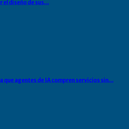
r el diseño de sus…
ra que agentes de IA compren servicios sin…