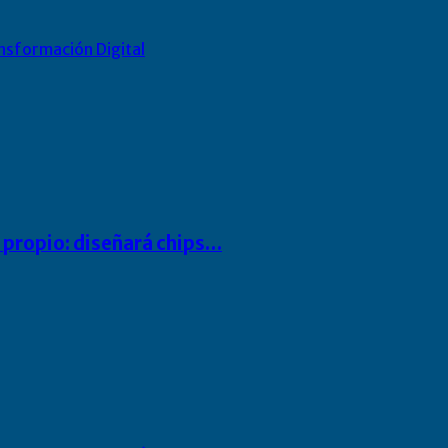
nsformación Digital
io propio: diseñará chips…