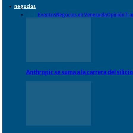
negocios
Todo
Eventos
Negocios en Venezuela
Opinión
Tra
Anthropic se suma a la carrera del silic