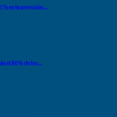
1 % en la previsión…
rán el 80% de los…