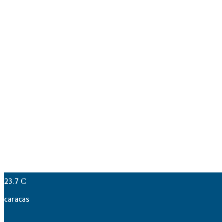
23.7
C
caracas