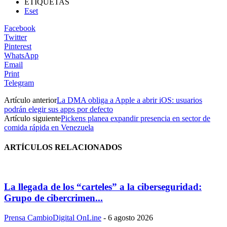
ETIQUETAS
Eset
Facebook
Twitter
Pinterest
WhatsApp
Email
Print
Telegram
Artículo anterior
La DMA obliga a Apple a abrir iOS: usuarios
podrán elegir sus apps por defecto
Artículo siguiente
Pickens planea expandir presencia en sector de
comida rápida en Venezuela
ARTÍCULOS RELACIONADOS
La llegada de los “carteles” a la ciberseguridad:
Grupo de cibercrimen...
Prensa CambioDigital OnLine
-
6 agosto 2026