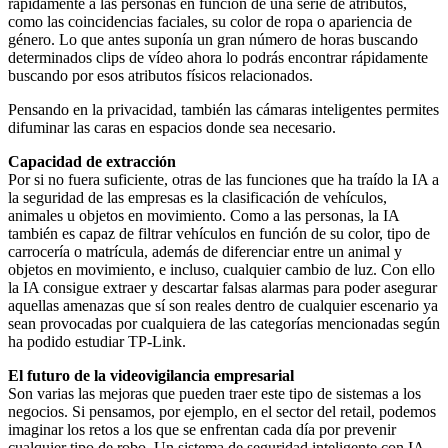
rápidamente a las personas en función de una serie de atributos,
como las coincidencias faciales, su color de ropa o apariencia de
género. Lo que antes suponía un gran número de horas buscando
determinados clips de vídeo ahora lo podrás encontrar rápidamente
buscando por esos atributos físicos relacionados.
Pensando en la privacidad, también las cámaras inteligentes permites
difuminar las caras en espacios donde sea necesario.
Capacidad de extracción
Por si no fuera suficiente, otras de las funciones que ha traído la IA a
la seguridad de las empresas es la clasificación de vehículos,
animales u objetos en movimiento. Como a las personas, la IA
también es capaz de filtrar vehículos en función de su color, tipo de
carrocería o matrícula, además de diferenciar entre un animal y
objetos en movimiento, e incluso, cualquier cambio de luz. Con ello
la IA consigue extraer y descartar falsas alarmas para poder asegurar
aquellas amenazas que sí son reales dentro de cualquier escenario ya
sean provocadas por cualquiera de las categorías mencionadas según
ha podido estudiar TP-Link.
El futuro de la videovigilancia empresarial
Son varias las mejoras que pueden traer este tipo de sistemas a los
negocios. Si pensamos, por ejemplo, en el sector del retail, podemos
imaginar los retos a los que se enfrentan cada día por prevenir
cualquier tipo de robo. Un sistema de seguridad inteligente con IA