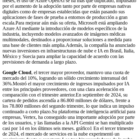
meses, el uso de Azure OpenAI se ha más que duplicado, impulsado
por el aumento de la adopción tanto por parte de empresas nativas
digitales como de empresas establecidas que están pasando sus
aplicaciones de fases de prueba a entornos de producción a gran
escala.Para mejorar aún más su oferta, Microsoft está ampliando
Azure AI mediante la introducción de modelos específicos de la
industria, incluyendo modelos avanzados de imágenes médicas
multimodales, destinados a proporcionar soluciones a medida para
una base de clientes más amplia.Además, la compañía ha anunciado
nuevas inversiones en infraestructuras de nube e IA en Brasil, Italia,
México y Suecia para ampliar la capacidad de acuerdo con las
previsiones de demanda a largo plazo.
Google Cloud
, el tercer mayor proveedor, mantuvo una cuota de
mercado del 10%, logrando un sólido crecimiento interanual del
36%.Mostró el mayor crecimiento de ingresos impulsados por IA
entre los principales proveedores, con una clara aceleración en
comparación con el trimestre anterior.En septiembre de 2024, su
cartera de pedidos ascendía a 86.800 millones de dólares, frente a
los 78.800 millones del segundo trimestre, lo que indica un impulso
continuado a corto plazo.Su plataforma de inteligencia artificial para
empresas, Vertex, ha conseguido una importante adopción por parte
de los usuarios, y las llamadas a la API Gemini se han multiplicado
casi por 14 en los últimos seis meses. gráfico1 En el tercer trimestre
de 2024, el mercado de servicios en la nube experimentó un