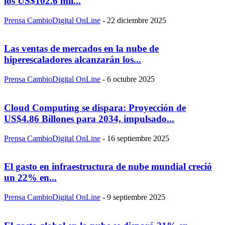
los US$102.6 mil...
Prensa CambioDigital OnLine
-
22 diciembre 2025
Las ventas de mercados en la nube de
hiperescaladores alcanzarán los...
Prensa CambioDigital OnLine
-
6 octubre 2025
Cloud Computing se dispara: Proyección de
US$4.86 Billones para 2034, impulsado...
Prensa CambioDigital OnLine
-
16 septiembre 2025
El gasto en infraestructura de nube mundial creció
un 22% en...
Prensa CambioDigital OnLine
-
9 septiembre 2025