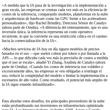
«A medida que la IA pasa de la investigación a la implementación a
gran escala, las empresas se centran cada vez más en la eficiencia de
costos de la inferencia, comparando modelos, plataformas en la nube
y arquitecturas de hardware como las GPU frente a los aceleradores
personalizados», dijo Rachel Brindley, Directora Sénior de Canalys
(ahora parte de Omdia). «A diferencia del entrenamiento, que es una
inversión única, la inferencia representa un costo operativo
recurrente, lo que la convierte en una restricción crítica en el camino
hacia la comercialización de la IA».
«Muchos servicios de IA hoy en día siguen modelos de precios
basados en el uso —que suelen cobrar por token o por llamada a la
API—, lo que dificulta cada vez más la previsión de costos a medida
que el uso se escala», añadió Yi Zhang, Analista de Canalys (ahora
parte de Omdia). «Cuando los costos de inferencia son volátiles o
excesivamente altos, las empresas se ven obligadas a restringir el
uso, reducir la complejidad del modelo o limitar la implementación a
escenarios de alto valor. Como resultado, el potencial más amplio de
la IA sigue estando infrautilizado».
Para abordar estos desafíos, los principales proveedores de la nube
están profundizando sus inversiones en infraestructura optimizada
para IA. Los hiperescaladores, incluidos AWS, Azure y Google