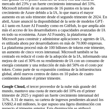
mercado del 23% y un fuerte crecimiento interanual del 33%.
Microsoft informó de un aumento de 16 puntos en la tasa de
crecimiento de Azure debido a la IA, lo que marca el mayor
aumento en un solo trimestre desde el segundo trimestre de 2024. En
abril, Azure anunció la disponibilidad de la serie de modelos GPT-
4.1 tanto en Azure AI Foundry como en GitHub, lo que amplía aún
más el acceso de los desarrolladores a capacidades avanzadas de IA
en todo su ecosistema. Azure AI Foundry, la plataforma de
Microsoft para construir y administrar aplicaciones y agentes de IA,
es utilizada ahora por desarrolladores en más de 70.000 empresas.
La plataforma procesó más de 100 billones de tokens este trimestre,
un aumento de cinco veces interanual. Microsoft también se ha
centrado en reducir el costo de la adopción de la IA, informando una
mejora de casi el 30% en su rendimiento de IA con un consumo de
energía constante y una reducción de más del 50% en el costo por
token. Como parte de su expansión continua de la infraestructura
global, abrió nuevos centros de datos en 10 países de cuatro
continentes durante el primer trimestre.
Google Cloud,
el tercer proveedor de la nube más grande del
mundo, mantuvo una cuota de mercado del 10% en el primer
trimestre de 2025 y registró un fuerte crecimiento interanual del
31%. A 31 de marzo, su cartera de ingresos pendientes alcanzó los
US$92.4 mil millones, lo que supuso una ligera disminución con
respecto al trimestre anterior. Esta disminución se atribuyó