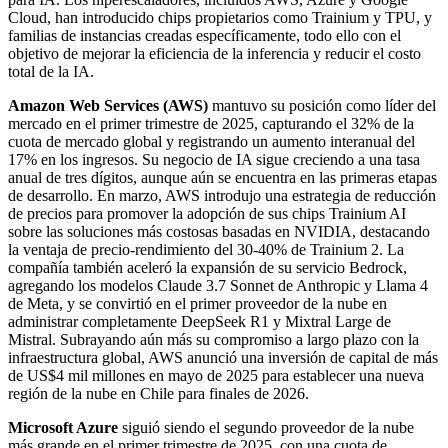
Cloud, han introducido chips propietarios como Trainium y TPU, y
familias de instancias creadas específicamente, todo ello con el
objetivo de mejorar la eficiencia de la inferencia y reducir el costo
total de la IA.
Amazon Web Services (AWS)
mantuvo su posición como líder del
mercado en el primer trimestre de 2025, capturando el 32% de la
cuota de mercado global y registrando un aumento interanual del
17% en los ingresos. Su negocio de IA sigue creciendo a una tasa
anual de tres dígitos, aunque aún se encuentra en las primeras etapas
de desarrollo. En marzo, AWS introdujo una estrategia de reducción
de precios para promover la adopción de sus chips Trainium AI
sobre las soluciones más costosas basadas en NVIDIA, destacando
la ventaja de precio-rendimiento del 30-40% de Trainium 2. La
compañía también aceleró la expansión de su servicio Bedrock,
agregando los modelos Claude 3.7 Sonnet de Anthropic y Llama 4
de Meta, y se convirtió en el primer proveedor de la nube en
administrar completamente DeepSeek R1 y Mixtral Large de
Mistral. Subrayando aún más su compromiso a largo plazo con la
infraestructura global, AWS anunció una inversión de capital de más
de US$4 mil millones en mayo de 2025 para establecer una nueva
región de la nube en Chile para finales de 2026.
Microsoft Azure
siguió siendo el segundo proveedor de la nube
más grande en el primer trimestre de 2025, con una cuota de