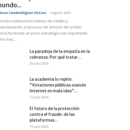
undo...
ensa CambioDigital OnLine
-
6 agosto 2026
ra las instituciones líderes de crédito y
nanciamiento, el proceso de emisión de crédito
nca ha tenido un peso estratégico tan importante
mo hoy....
La paradoja de la empatía en la
cobranza: Por qué tratar...
29 julio 2026
La academia lo repite:
“Votaciones públicas usando
Internet es mala idea”...
17 julio 2026
El futuro de la protección
contra el fraude: de las
plataformas...
16 julio 2026