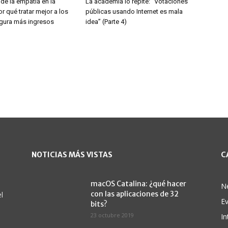
de la empatía en la
La academia lo repite: “Votaciones
r qué tratar mejor a los
públicas usando Internet es mala
egura más ingresos
idea” (Parte 4)
NOTICIAS MÁS VISTAS
C
macOS Catalina: ¿qué hacer
N
con las aplicaciones de 32
l
E
bits?
23 octubre 2019
In