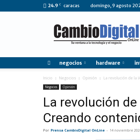
C
24.9
caracas
domingo, 9 agosto 20
CambioDigital
OnLine
negocios
hardware
in
Inicio
Negocios
Opinión
La revolución de la 
Negocios
Opinión
La revolución de 
Creando contenid
Por
Prensa CambioDigital OnLine
-
14 noviembre 202