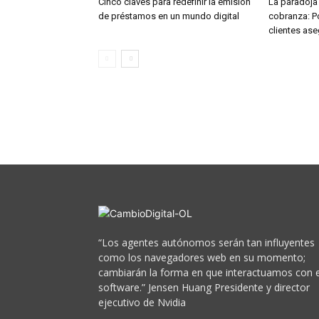
Cinco claves para redefinir la emisión
La paradoja 
de préstamos en un mundo digital
cobranza: Po
clientes as
“Los agentes autónomos serán tan influyentes
como los navegadores web en su momento;
cambiarán la forma en que interactuamos con e
software.” Jensen Huang Presidente y director
ejecutivo de Nvidia