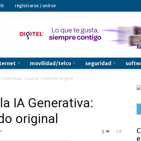
26
registrarse / unirse
ternet
movilidad/telco
seguridad
softw
IA Generativa: Creando contenido original
la IA Generativa:
o original
C
4
48
0
e