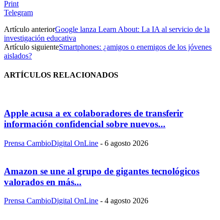
Print
Telegram
Artículo anterior
Google lanza Learn About: La IA al servicio de la
investigación educativa
Artículo siguiente
Smartphones: ¿amigos o enemigos de los jóvenes
aislados?
ARTÍCULOS RELACIONADOS
Apple acusa a ex colaboradores de transferir
información confidencial sobre nuevos...
Prensa CambioDigital OnLine
-
6 agosto 2026
Amazon se une al grupo de gigantes tecnológicos
valorados en más...
Prensa CambioDigital OnLine
-
4 agosto 2026