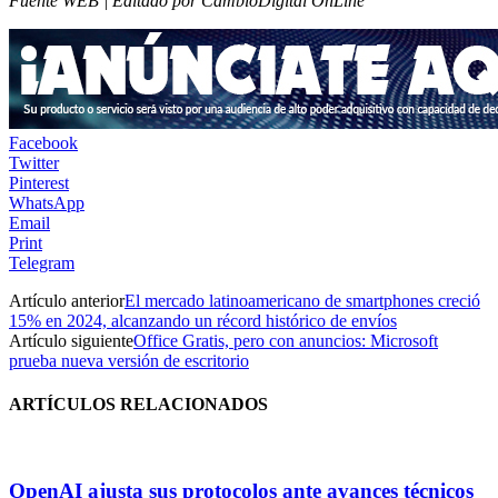
Fuente WEB | Editado por CambioDigital OnLine
Facebook
Twitter
Pinterest
WhatsApp
Email
Print
Telegram
Artículo anterior
El mercado latinoamericano de smartphones creció
15% en 2024, alcanzando un récord histórico de envíos
Artículo siguiente
Office Gratis, pero con anuncios: Microsoft
prueba nueva versión de escritorio
ARTÍCULOS RELACIONADOS
OpenAI ajusta sus protocolos ante avances técnicos