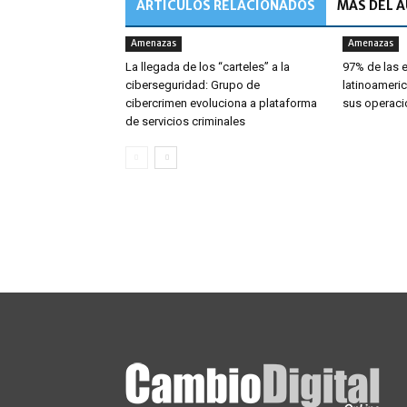
ARTÍCULOS RELACIONADOS
MÁS DEL 
Amenazas
Amenazas
La llegada de los “carteles” a la
97% de las
ciberseguridad: Grupo de
latinoameric
cibercrimen evoluciona a plataforma
sus operaci
de servicios criminales