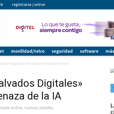
26
registrarse / unirse
et
movilidad/telco
seguridad
software
más
vados Digitales» son la nueva amenaza de la IA
lvados Digitales»
naza de la IA
L
mada online, nuevas estafas.
c