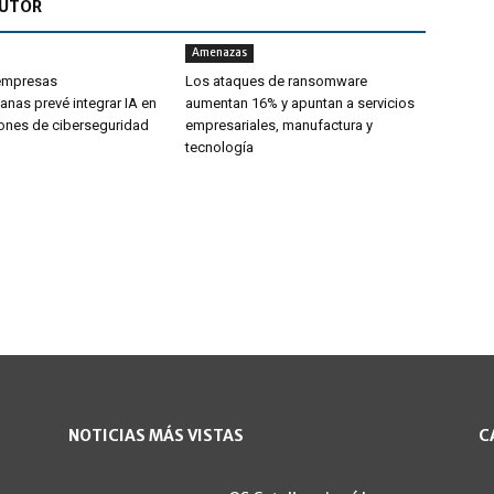
AUTOR
Amenazas
 empresas
Los ataques de ransomware
anas prevé integrar IA en
aumentan 16% y apuntan a servicios
ones de ciberseguridad
empresariales, manufactura y
tecnología
NOTICIAS MÁS VISTAS
C