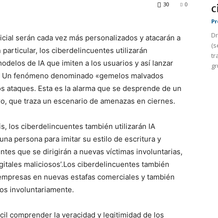
30
0
c
Pr
Dr
ficial serán cada vez más personalizados y atacarán a
(s
 particular, los ciberdelincuentes utilizarán
tr
odelos de IA que imiten a los usuarios y así lanzar
gr
uir. Un fenómeno denominado «gemelos malvados
ros ataques. Esta es la alarma que se desprende de un
ro, que traza un escenario de amenazas en ciernes.
s, los ciberdelincuentes también utilizarán IA
na persona para imitar su estilo de escritura y
tes que se dirigirán a nuevas víctimas involuntarias,
gitales maliciosos’.Los ciberdelincuentes también
 empresas en nuevas estafas comerciales y también
os involuntariamente.
ícil comprender la veracidad y legitimidad de los