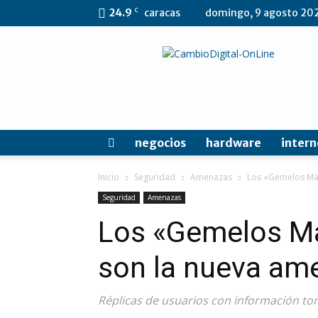
C
24.9
caracas
domingo, 9 agosto 20
CambioDigital
OnLine
negocios
hardware
intern
Inicio
Seguridad
Amenazas
Los «Gemelos Mal
Seguridad
Amenazas
Los «Gemelos Ma
son la nueva ame
Réplicas de usuarios con información to