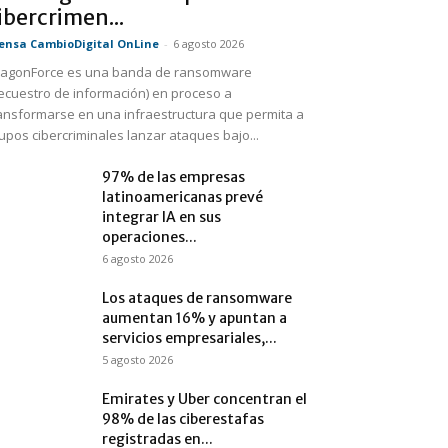
ibercrimen...
ensa CambioDigital OnLine
-
6 agosto 2026
agonForce es una banda de ransomware
ecuestro de información) en proceso a
ansformarse en una infraestructura que permita a
upos cibercriminales lanzar ataques bajo...
97% de las empresas
latinoamericanas prevé
integrar IA en sus
operaciones...
6 agosto 2026
Los ataques de ransomware
aumentan 16% y apuntan a
servicios empresariales,...
5 agosto 2026
Emirates y Uber concentran el
98% de las ciberestafas
registradas en...