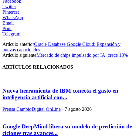
Facebook
Twitter
Pinterest
WhatsApp
Email
Print
Telegram
Artículo anterior
Oracle Database Google Cloud: Expansión y
nuevas capacidades
Artículo siguiente
Mercado de chips impulsado por IA, crece 18%
ARTÍCULOS RELACIONADOS
Nueva herramienta de IBM conecta el gasto en
inteligencia artificial con...
Prensa CambioDigital OnLine
-
7 agosto 2026
Google DeepMind libera su modelo de predicción de
ciclones tras avances...