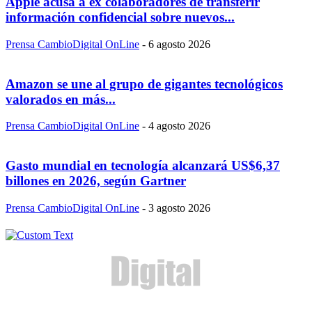
Apple acusa a ex colaboradores de transferir
información confidencial sobre nuevos...
Prensa CambioDigital OnLine
-
6 agosto 2026
Amazon se une al grupo de gigantes tecnológicos
valorados en más...
Prensa CambioDigital OnLine
-
4 agosto 2026
Gasto mundial en tecnología alcanzará US$6,37
billones en 2026, según Gartner
Prensa CambioDigital OnLine
-
3 agosto 2026