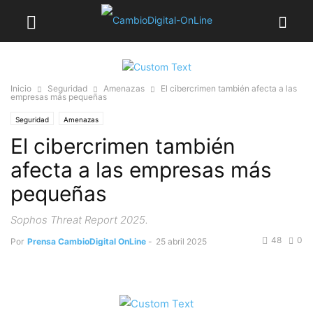
Inicio
Seguridad
Amenazas
El cibercrimen también afecta a las
empresas más pequeñas
Seguridad
Amenazas
El cibercrimen también
afecta a las empresas más
pequeñas
Sophos Threat Report 2025.
48
0
Por
Prensa CambioDigital OnLine
-
25 abril 2025