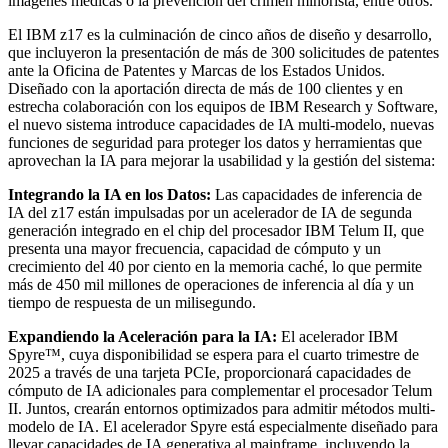
imágenes médicas o la prevención del crimen minorista, entre otros.
El IBM z17 es la culminación de cinco años de diseño y desarrollo,
que incluyeron la presentación de más de 300 solicitudes de patentes
ante la Oficina de Patentes y Marcas de los Estados Unidos.
Diseñado con la aportación directa de más de 100 clientes y en
estrecha colaboración con los equipos de IBM Research y Software,
el nuevo sistema introduce capacidades de IA multi-modelo, nuevas
funciones de seguridad para proteger los datos y herramientas que
aprovechan la IA para mejorar la usabilidad y la gestión del sistema:
Integrando la IA en los Datos:
Las capacidades de inferencia de
IA del z17 están impulsadas por un acelerador de IA de segunda
generación integrado en el chip del procesador IBM Telum II, que
presenta una mayor frecuencia, capacidad de cómputo y un
crecimiento del 40 por ciento en la memoria caché, lo que permite
más de 450 mil millones de operaciones de inferencia al día y un
tiempo de respuesta de un milisegundo.
Expandiendo la Aceleración para la IA:
El acelerador IBM
Spyre™, cuya disponibilidad se espera para el cuarto trimestre de
2025 a través de una tarjeta PCIe, proporcionará capacidades de
cómputo de IA adicionales para complementar el procesador Telum
II. Juntos, crearán entornos optimizados para admitir métodos multi-
modelo de IA. El acelerador Spyre está especialmente diseñado para
llevar capacidades de IA generativa al mainframe, incluyendo la