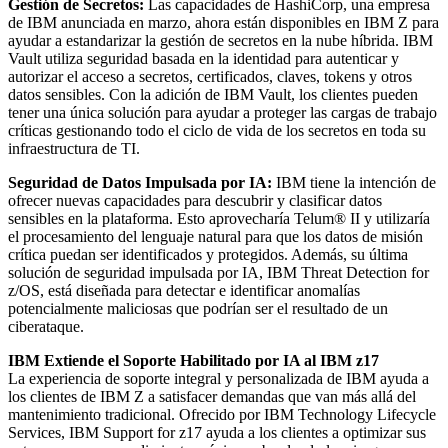
Gestión de Secretos:
Las capacidades de HashiCorp, una empresa
de IBM anunciada en marzo, ahora están disponibles en IBM Z para
ayudar a estandarizar la gestión de secretos en la nube híbrida. IBM
Vault utiliza seguridad basada en la identidad para autenticar y
autorizar el acceso a secretos, certificados, claves, tokens y otros
datos sensibles. Con la adición de IBM Vault, los clientes pueden
tener una única solución para ayudar a proteger las cargas de trabajo
críticas gestionando todo el ciclo de vida de los secretos en toda su
infraestructura de TI.
Seguridad de Datos Impulsada por IA:
IBM tiene la intención de
ofrecer nuevas capacidades para descubrir y clasificar datos
sensibles en la plataforma. Esto aprovecharía Telum® II y utilizaría
el procesamiento del lenguaje natural para que los datos de misión
crítica puedan ser identificados y protegidos. Además, su última
solución de seguridad impulsada por IA, IBM Threat Detection for
z/OS, está diseñada para detectar e identificar anomalías
potencialmente maliciosas que podrían ser el resultado de un
ciberataque.
IBM Extiende el Soporte Habilitado por IA al IBM z17
La experiencia de soporte integral y personalizada de IBM ayuda a
los clientes de IBM Z a satisfacer demandas que van más allá del
mantenimiento tradicional. Ofrecido por IBM Technology Lifecycle
Services, IBM Support for z17 ayuda a los clientes a optimizar sus