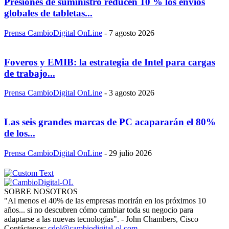
Presiones de suministro reducen 10 % los envíos
globales de tabletas...
Prensa CambioDigital OnLine
-
7 agosto 2026
Foveros y EMIB: la estrategia de Intel para cargas
de trabajo...
Prensa CambioDigital OnLine
-
3 agosto 2026
Las seis grandes marcas de PC acapararán el 80%
de los...
Prensa CambioDigital OnLine
-
29 julio 2026
SOBRE NOSOTROS
"Al menos el 40% de las empresas morirán en los próximos 10
años... si no descubren cómo cambiar toda su negocio para
adaptarse a las nuevas tecnologías". - John Chambers, Cisco
Contáctenos:
cdol@cambiodigital-ol.com