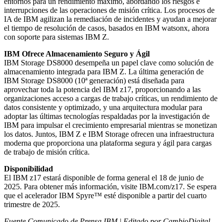
entornos para un rendimiento máximo, abordando los riesgos e
interrupciones de las operaciones de misión crítica. Los procesos de
IA de IBM agilizan la remediación de incidentes y ayudan a mejorar
el tiempo de resolución de casos, basados en IBM watsonx, ahora
con soporte para sistemas IBM Z.
IBM Ofrece Almacenamiento Seguro y Ágil
IBM Storage DS8000 desempeña un papel clave como solución de
almacenamiento integrada para IBM Z. La última generación de
IBM Storage DS8000 (10ª generación) está diseñada para
aprovechar toda la potencia del IBM z17, proporcionando a las
organizaciones acceso a cargas de trabajo críticas, un rendimiento de
datos consistente y optimizado, y una arquitectura modular para
adoptar las últimas tecnologías respaldadas por la investigación de
IBM para impulsar el crecimiento empresarial mientras se monetizan
los datos. Juntos, IBM Z e IBM Storage ofrecen una infraestructura
moderna que proporciona una plataforma segura y ágil para cargas
de trabajo de misión crítica.
Disponibilidad
El IBM z17 estará disponible de forma general el 18 de junio de
2025. Para obtener más información, visite IBM.com/z17. Se espera
que el acelerador IBM Spyre™ esté disponible a partir del cuarto
trimestre de 2025.
Fuente Comunicado de Prensa IBM | Editado por CambioDigital