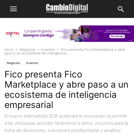
Inicio
Negocios
Eventos
Fico presenta Fico Marketplace y abre
paso a un ecosistema de inteligencia...
Negocios
Eventos
Fico presenta Fico
Marketplace y abre paso a un
ecosistema de inteligencia
empresarial
El nuevo intercambio B2B acelerará la innovación al permitir
a las empresas acceder fácilmente a datos, recursos para la
toma de decisiones, soluciones prediseñadas y analítica