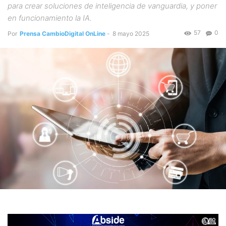
para crear soluciones de inteligencia de vanguardia, y poner
en funcionamiento la IA.
57
0
Por
Prensa CambioDigital OnLine
-
8 mayo 2025