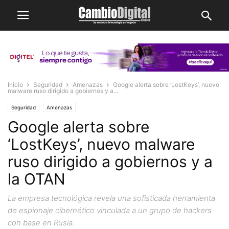
Inicio
Seguridad
Amenazas
Google alerta sobre ‘LostKeys’, nuevo
malware ruso dirigido a gobiernos y a...
Seguridad
Amenazas
Google alerta sobre
‘LostKeys’, nuevo malware
ruso dirigido a gobiernos y a
la OTAN
La empresa tecnológica revela una sofisticada herramienta
de espionaje cibernético vinculada a un grupo de hackers
con base en Rusia.