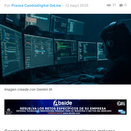
31
0
Por
Prensa CambioDigital OnLine
-
12 mayo 2025
Imagen creada con Gemini IA