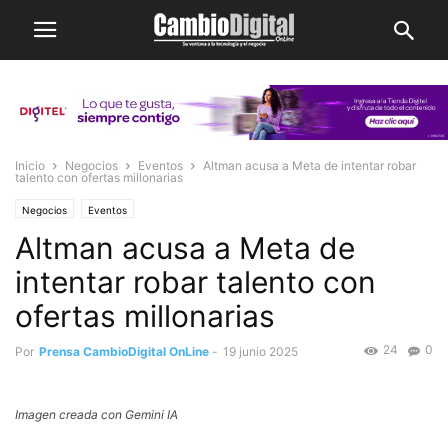
Inicio
Negocios
Eventos
Altman acusa a Meta de intentar robar
talento con ofertas millonarias
Negocios
Eventos
Altman acusa a Meta de
intentar robar talento con
ofertas millonarias
24
0
Por
Prensa CambioDigital OnLine
-
19 junio 2025
Imagen creada con Gemini IA