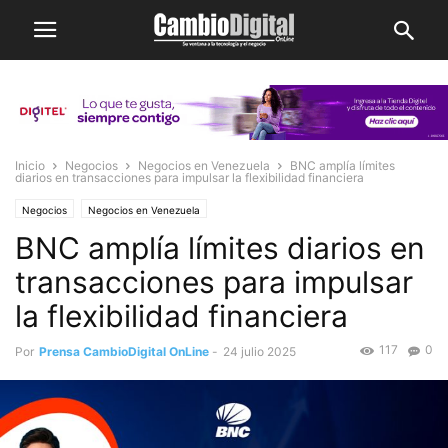
Inicio
Negocios
Negocios en Venezuela
BNC amplía límites
diarios en transacciones para impulsar la flexibilidad financiera
Negocios
Negocios en Venezuela
BNC amplía límites diarios en
transacciones para impulsar
la flexibilidad financiera
117
0
Por
Prensa CambioDigital OnLine
-
24 julio 2025