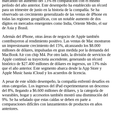
marcando un aumento del 13% en comparación con el mismo
período del año anterior. Este desempeño ha establecido un récord
para un trimestre de junio en la historia de la compañía. Se ha
observado un crecimiento generalizado de las ventas de iPhone en
todas las regiones geográficas, con un notable aumento de dos
dígitos en mercados emergentes como India, Oriente Medio, el sur
de Asia y Brasil.
Además del iPhone, otras áreas de negocio de Apple también
contribuyeron al rendimiento positivo. Las ventas de Mac mostraron
un impresionante crecimiento del 15%, alcanzando los $8.000
millones de dólares, impulsadas en gran medida por la demanda del
MacBook Air con chip M4. Por otro lado, la división de servicios de
Apple continuó su trayectoria ascendente, generando un récord
histórico de $27.400 millones de dólares en ingresos, un 13% más
que el año anterior. Este segmento abarca desde la App Store y
Apple Music hasta iCloud y los acuerdos de licencia.
A pesar de este sólido desempeño, la compañía enfrentó desafíos en
otras categorías. Los ingresos del iPad experimentaron un descenso
del 8%, llegando a $6.600 millones de dólares, y la categoría de
wearables, hogar y accesorios también mostró una disminución del
9%. Se ha señalado que estas caídas se deben en parte a
comparaciones difíciles con lanzamientos de productos en años
anteriores.