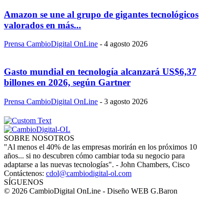
Amazon se une al grupo de gigantes tecnológicos
valorados en más...
Prensa CambioDigital OnLine
-
4 agosto 2026
Gasto mundial en tecnología alcanzará US$6,37
billones en 2026, según Gartner
Prensa CambioDigital OnLine
-
3 agosto 2026
SOBRE NOSOTROS
"Al menos el 40% de las empresas morirán en los próximos 10
años... si no descubren cómo cambiar toda su negocio para
adaptarse a las nuevas tecnologías". - John Chambers, Cisco
Contáctenos:
cdol@cambiodigital-ol.com
SÍGUENOS
© 2026 CambioDigital OnLine - Diseño WEB G.Baron