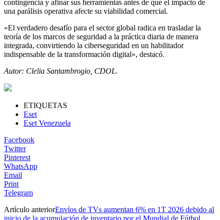
contingencia y afinar sus herramientas antes de que el impacto de
una parálisis operativa afecte su viabilidad comercial.
«El verdadero desafío para el sector global radica en trasladar la
teoría de los marcos de seguridad a la práctica diaria de manera
integrada, convirtiendo la ciberseguridad en un habilitador
indispensable de la transformación digital», destacó.
Autor: Clelia Santambrogio, CDOL.
ETIQUETAS
Eset
Eset Venezuela
Facebook
Twitter
Pinterest
WhatsApp
Email
Print
Telegram
Artículo anterior
Envíos de TVs aumentan 6% en 1T 2026 debido al
inicio de la acumulación de inventario por el Mundial de Fútbol