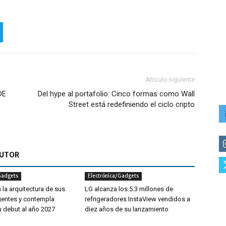
Artículo siguiente
DE
Del hype al portafolio: Cinco formas como Wall
Street está redefiniendo el ciclo cripto
AUTOR
Gadgets
Electrónica/Gadgets
 la arquitectura de sus
LG alcanza los 5.3 millones de
igentes y contempla
refrigeradores InstaView vendidos a
 debut al año 2027
diez años de su lanzamiento