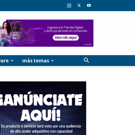
ware
más temas