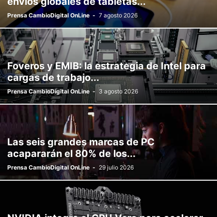
envíos globales de tabletas...
Prensa CambioDigital OnLine
-
7 agosto 2026
Foveros y EMIB: la estrategia de Intel para
cargas de trabajo...
Prensa CambioDigital OnLine
-
3 agosto 2026
Las seis grandes marcas de PC
acapararán el 80% de los...
Prensa CambioDigital OnLine
-
29 julio 2026