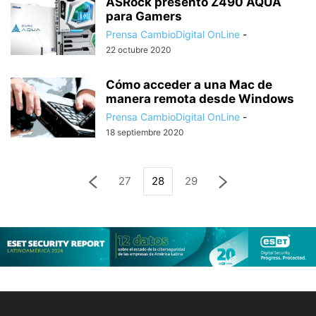
ASRock presentó Z490 AQUA
para Gamers
Prensa CambioDigital OnLine
-
22 octubre 2020
Cómo acceder a una Mac de
manera remota desde Windows
Prensa CambioDigital OnLine
-
18 septiembre 2020
27
28
29