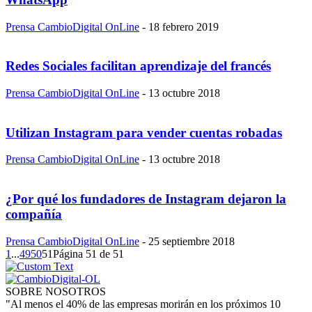
Prensa CambioDigital OnLine
-
18 febrero 2019
Redes Sociales facilitan aprendizaje del francés
Prensa CambioDigital OnLine
-
13 octubre 2018
Utilizan Instagram para vender cuentas robadas
Prensa CambioDigital OnLine
-
13 octubre 2018
¿Por qué los fundadores de Instagram dejaron la
compañía
Prensa CambioDigital OnLine
-
25 septiembre 2018
1
...
49
50
51
Página 51 de 51
SOBRE NOSOTROS
"Al menos el 40% de las empresas morirán en los próximos 10